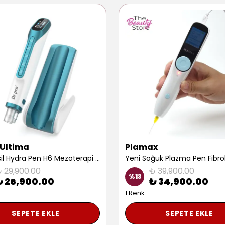
 Ultima
Plamax
Yeni Nesil Hydra Pen H6 Mezoterapi Cihazı Yüz Iz Leke Kırışıklık Giderme Prp Dermapen Makinesi
 29,900.00
₺ 39,900.00
%
13
₺ 26,900.00
₺ 34,900.00
1 Renk
SEPETE EKLE
SEPETE EKLE