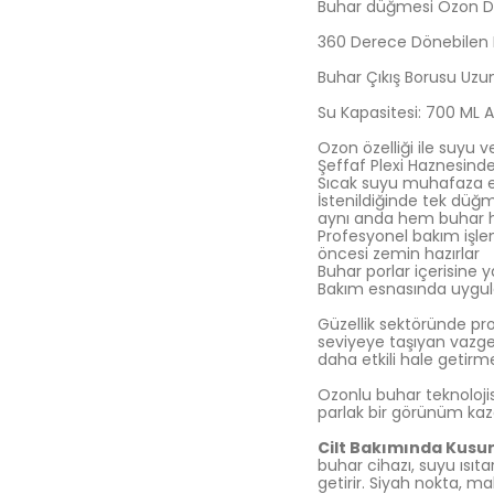
Buhar düğmesi Ozon Düğ
360 Derece Dönebilen Ba
Buhar Çıkış Borusu Uzu
Su Kapasitesi: 700 ML Ağ
Ozon özelliği ile suyu 
Şeffaf Plexi Haznesinden
Sıcak suyu muhafaza e
İstenildiğinde tek düğ
aynı anda hem buhar h
Profesyonel bakım işle
öncesi zemin hazırlar
Buhar porlar içerisine 
Bakım esnasında uygulan
Güzellik sektöründe pr
seviyeye taşıyan vazgeç
daha etkili hale getirmek
Ozonlu buhar teknolojis
parlak bir görünüm kaza
Cilt Bakımında Kusur
buhar cihazı, suyu ısıt
getirir. Siyah nokta, m