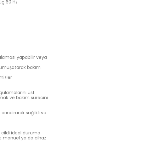
üç 60 Hz
ulaması yapabilir veya
i yumuşatarak bakım
mizler
gulamalarını üst
lamak ve bakım sürecini
rındırarak sağlıklı ve
 cildi ideal duruma
ece manuel ya da cihaz