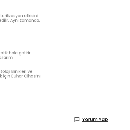
erilizasyon etkisini
 edilir. Aynı zamanda,
atik hale getirir.
asarım.
loji klinikleri ve
k için Buhar Cihazı’nı
Yorum Yap