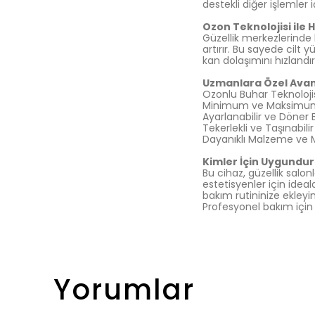
destekli diğer işlemler
Ozon Teknolojisi ile H
Güzellik merkezlerinde 
artırır. Bu sayede cilt y
kan dolaşımını hızlandı
Uzmanlara Özel Avan
Ozonlu Buhar Teknolojis
Minimum ve Maksimum Su
Ayarlanabilir ve Döner 
Tekerlekli ve Taşınabilir
Dayanıklı Malzeme ve 
Kimler İçin Uygundur
Bu cihaz, güzellik salon
estetisyenler için ideal
bakım rutininize ekleyin
Profesyonel bakım için 
Yorumlar