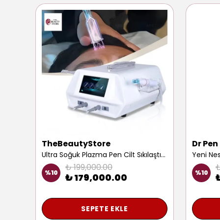
TheBeautyStore
Dr Pen
Hifu 4 Yüz Sıkılaştırma Germe Cihazı Cilt Gençleştirme Gerginleştirme Yaşlanma Karşıtı Aging Aleti
Ultra Soğuk Plazma Pen Cilt Sıkılaştırma Gençleştirme Yüz Yenileme Saç Güçlendirme Anti Aging Cihazı
₺ 199,000.00
₺
%
10
%
10
₺ 179,000.00
SEPETE EKLE