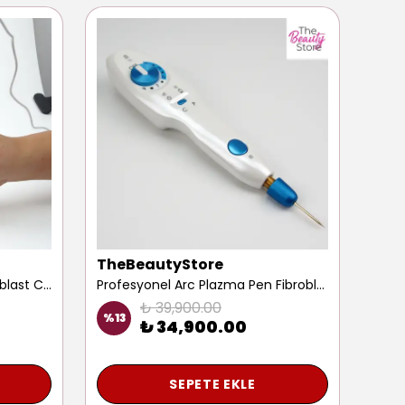
TheBeautyStore
p30
Yeni Soğuk Plazma Pen Fibroblast Cihazı Göz Kapağı Kaldırma Ben İz Kırışıklık Leke Giderme Aleti
Profesyonel Arc Plazma Pen Fibroblast Cihazı Ben Siğil Leke Iz Çatlak Alma Silme Plamere Aleti
₺ 39,900.00
%
13
%
10
₺ 34,900.00
SEPETE EKLE