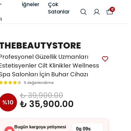
-
İğneler
Çok
0
Satanlar
ı
THEBEAUTYSTORE
Profesyonel Güzellik Uzmanları
Estetisyenler Cilt Klinikler Wellness
Spa Salonları İçin Buhar Cihazı
5 değerlendirme
₺ 39,900.00
₺ 35,900.00
%
10
Bugün kargoya yetişmesi
0g 09s