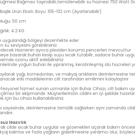
mesi Bağımsız taşınabilir,temizlenebilir su haznesi
750 Watt G
şlık Ürün Ebatı: Boyu: 105-132 cm (Ayarlanabilir)
nluğu: 50 cm
ırlık: 4.2 KG
ve uygulandığı bölgeyi dezenfekte eder
 su seviyesini görebilirsiniz
decek Haznenin ayrıca plexiden koruma pencerleri mevcuttur
meye basarak buharı kesip suyu sıcak tutabilir, sadace buhar uyg
emde ozonu aktif edebilirsiniz
mlerinde yoğun buharı ile yıpranmış, keratinleşmiş ölü hücreler
yayılarak yağı, komedonları, ve makyaj artıklarını derinlemesine te
acak etki maddelerinin cilt tarafından emilimini kolaylaştırır
ofesyonel hizmet sunan uzmanlar için Buhar Cihazı, cilt bakım uy
ilmez bir ekipmandır. Müşterilerinizin cildini en iyi şekilde hazır
 için bu cihazı kullanabilirsiniz.
i sayesinde, derinlemesine temizlik sağlarken aynı zamanda cildi a
ndırır.
suz Hazırlık
arak cilde sıcak buhar uygular ve gözenekleri açarak bakım öncesi
akyaj kalıntısı ve fazla yağların giderilmesine yardımcı olur, böyl