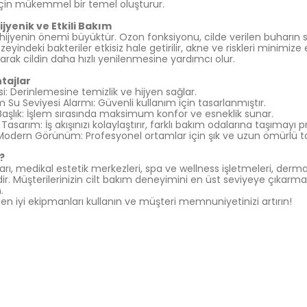
 için mükemmel bir temel oluşturur.
ijyenik ve Etkili Bakım
hijyenin önemi büyüktür. Ozon fonksiyonu, cilde verilen buharın st
üzeyindeki bakteriler etkisiz hale getirilir, akne ve riskleri minimize
rarak cildin daha hızlı yenilenmesine yardımcı olur.
tajlar
i: Derinlemesine temizlik ve hijyen sağlar.
 Seviyesi Alarmı: Güvenli kullanım için tasarlanmıştır.
Başlık: İşlem sırasında maksimum konfor ve esneklik sunar.
 Tasarım: İş akışınızı kolaylaştırır, farklı bakım odalarına taşımayı pr
Modern Görünüm: Profesyonel ortamlar için şık ve uzun ömürlü t
?
ları, medikal estetik merkezleri, spa ve wellness işletmeleri, dermato
dir. Müşterilerinizin cilt bakım deneyimini en üst seviyeye çıkarma
.
en iyi ekipmanları kullanın ve müşteri memnuniyetinizi artırın!