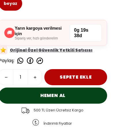
beyaz
Yarın kargoya verilmesi
0g 19s
🚚
için
38d
Sipariş ver, hızlı gönderelim
Orijinal Özel Güvenlik Yetkili Satıcısı
Paylaş
:
SEPETE EKLE
HEMEN AL
500 TL Üzeri Ücretsiz Kargo
İndirimli Fiyatlar