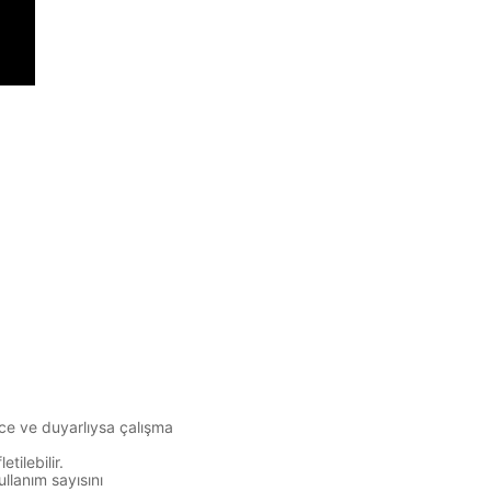
nce ve duyarlıysa
çalışma
tilebilir.
llanım sayısını