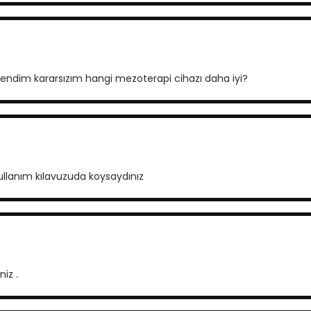
ndim kararsızım hangi mezoterapi cihazı daha iyi?
ullanım kılavuzuda koysaydınız
iz .