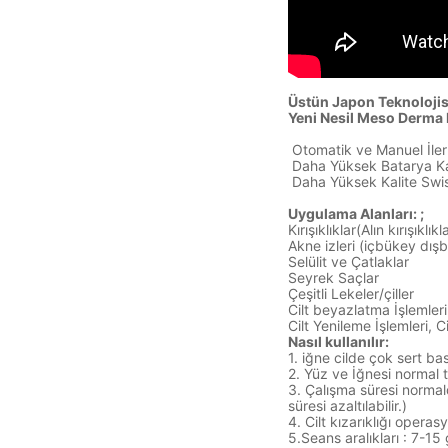
Üstün Japon Teknolojis
Yeni Nesil Meso Derma
Otomatik ve Manuel İle
Daha Yüksek Batarya Ka
Daha Yüksek Kalite Swi
Uygulama Alanları: ;
Kırışıklıklar(Alın kırışıkl
Akne izleri (içbükey dışbü
Selülit ve Çatlaklar
Seyrek Saçlar
Çeşitli Lekeler/çiller
Cilt beyazlatma İşlemler
Cilt Yenileme İşlemleri, 
Nasıl kullanılır:
1. iğne cilde çok sert b
2. Yüz ve İğnesi normal t
3. Çalışma süresi normal
süresi azaltılabilir.)
4. Cilt kızarıklığı opera
5.Seans aralıkları : 7-1