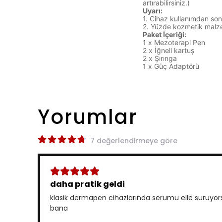
artırabilirsiniz.)
Uyarı:
1. Cihaz kullanımdan son
2. Yüzde kozmetik malze
Paket İçeriği:
1 x Mezoterapi Pen
2 x İğneli kartuş
2 x Şırınga
1 x Güç Adaptörü
Yorumlar
7 değerlendirmeye göre
daha pratik geldi
klasik dermapen cihazlarında serumu elle sürüyors
bana