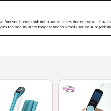
ya fark var, burdan çok daha ucuza aldım, derma meso cihazı olar
acağım the beauty store mağazasından şimdilik sorunsuz teşekkürl