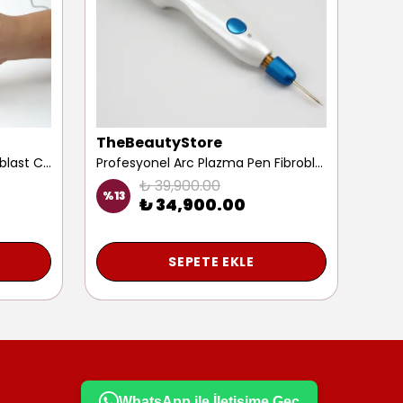
TheBeautyStore
p30
Yeni Soğuk Plazma Pen Fibroblast Cihazı Göz Kapağı Kaldırma Ben İz Kırışıklık Leke Giderme Aleti
Profesyonel Arc Plazma Pen Fibroblast Cihazı Ben Siğil Leke Iz Çatlak Alma Silme Plamere Aleti
₺ 39,900.00
%
13
%
10
₺ 34,900.00
SEPETE EKLE
WhatsApp ile İletişime Geç