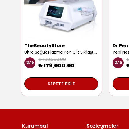
TheBeautyStore
Dr Pen
Hifu 4 Yüz Sıkılaştırma Germe Cihazı Cilt Gençleştirme Gerginleştirme Yaşlanma Karşıtı Aging Aleti
Ultra Soğuk Plazma Pen Cilt Sıkılaştırma Gençleştirme Yüz Yenileme Saç Güçlendirme Anti Aging Cihazı
₺ 199,000.00
₺
%
10
%
10
₺ 179,000.00
SEPETE EKLE
Kurumsal
Sözleşmeler