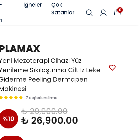
-
İğneler
Çok
0
Satanlar
ı
PLAMAX
Yeni Mezoterapi Cihazı Yüz
Yenileme Sıkılaştırma Cilt Iz Leke
Giderme Peeling Dermapen
Makinesi
7 değerlendirme
₺ 29,900.00
₺ 26,900.00
%
10