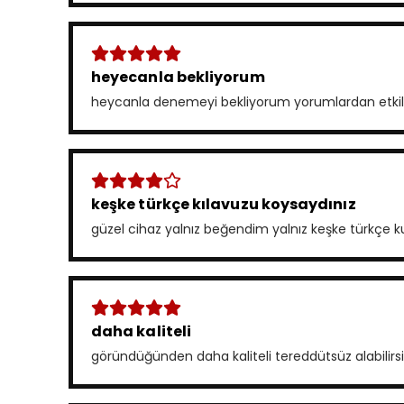
heyecanla bekliyorum
heycanla denemeyi bekliyorum yorumlardan etkile
keşke türkçe kılavuzu koysaydınız
güzel cihaz yalnız beğendim yalnız keşke türkçe k
daha kaliteli
göründüğünden daha kaliteli tereddütsüz alabilirsin