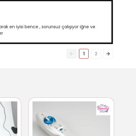
ak en iyisi bence , sorunsuz çalışıyor iğne ve
er
1
2