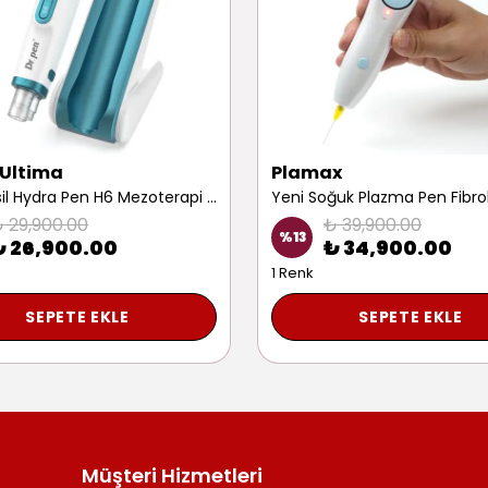
 Ultima
Plamax
Yeni Nesil Hydra Pen H6 Mezoterapi Cihazı Yüz Iz Leke Kırışıklık Giderme Prp Dermapen Makinesi
 29,900.00
₺ 39,900.00
%
13
₺ 26,900.00
₺ 34,900.00
1 Renk
SEPETE EKLE
SEPETE EKLE
Müşteri Hizmetleri