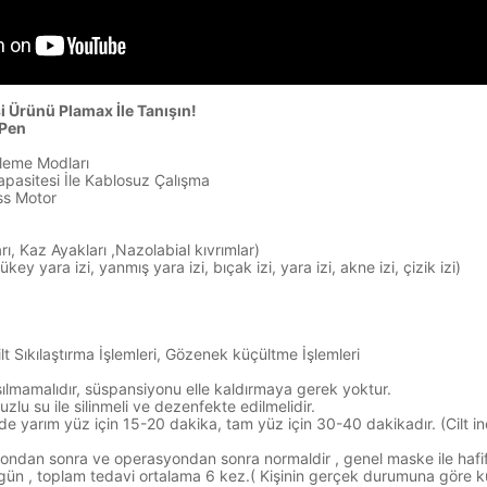
i Ürünü Plamax İle Tanışın!
 Pen
rleme Modları
pasitesi İle Kablosuz Çalışma
ss Motor
ıkları, Kaz Ayakları ,Nazolabial kıvrımlar)
key yara izi, yanmış yara izi, bıçak izi, yara izi, akne izi, çizik izi)
i
Cilt Sıkılaştırma İşlemleri, Gözenek küçültme İşlemleri
asılmamalıdır, süspansiyonu elle kaldırmaya gerek yoktur.
uzlu su ile silinmeli ve dezenfekte edilmelidir.
de yarım yüz için 15-20 dakika, tam yüz için 30-40 dakikadır. (Cilt i
syondan sonra ve operasyondan sonra normaldir , genel maske ile hafifle
5 gün , toplam tedavi ortalama 6 kez.( Kişinin gerçek durumuna göre ku