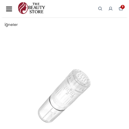
0
İğneler