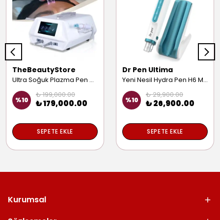
TheBeautyStore
Dr Pen Ultima
Ultra Soğuk Plazma Pen Cilt Sıkılaştırma Gençleştirme Yüz Yenileme Saç Güçlendirme Anti Aging Cihazı
Yeni Nesil Hydra Pen H6 Mezoterapi Cihazı Yüz Iz Leke Kırışıklık Giderme Prp Dermapen Makinesi
₺ 199,000.00
₺ 29,900.00
%
10
%
10
₺ 179,000.00
₺ 26,900.00
SEPETE EKLE
SEPETE EKLE
Kurumsal