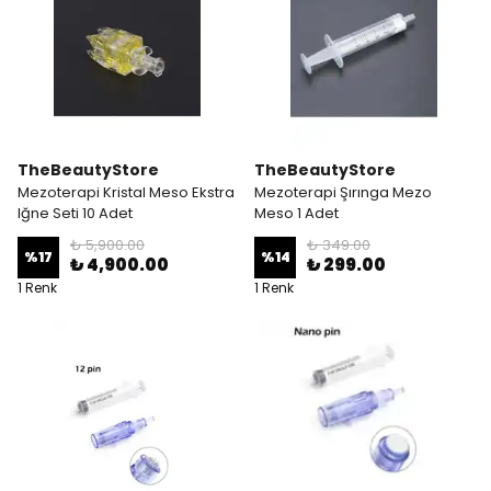
TheBeautyStore
TheBeautyStore
Mezoterapi Kristal Meso Ekstra
Mezoterapi Şırınga Mezo
Iğne Seti 10 Adet
Meso 1 Adet
₺ 5,900.00
₺ 349.00
%
17
%
14
₺ 4,900.00
₺ 299.00
1 Renk
1 Renk