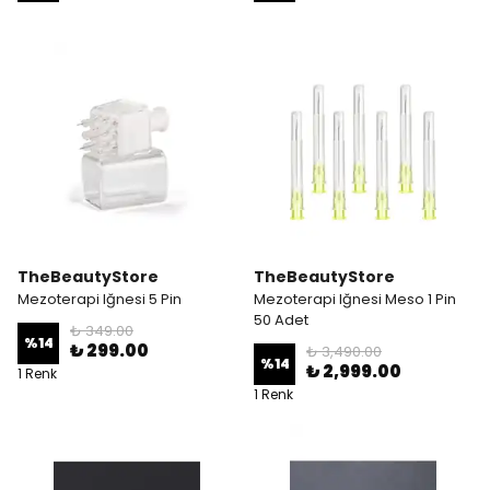
TheBeautyStore
TheBeautyStore
Mezoterapi Iğnesi 5 Pin
Mezoterapi Iğnesi Meso 1 Pin
50 Adet
₺ 349.00
%
14
₺ 299.00
₺ 3,490.00
%
14
₺ 2,999.00
1 Renk
1 Renk