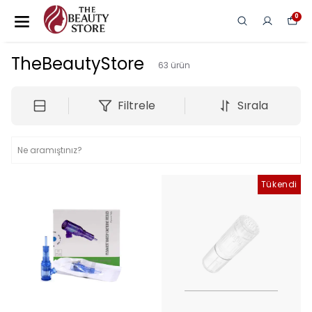
0
TheBeautyStore
63
ürün
Filtrele
Sırala
Tükendi