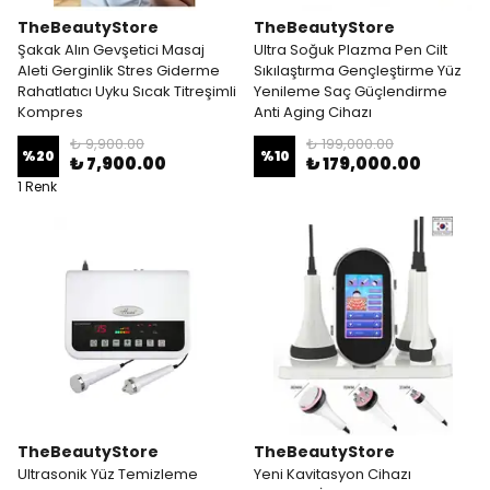
TheBeautyStore
TheBeautyStore
Şakak Alın Gevşetici Masaj
Ultra Soğuk Plazma Pen Cilt
Aleti Gerginlik Stres Giderme
Sıkılaştırma Gençleştirme Yüz
Rahatlatıcı Uyku Sıcak Titreşimli
Yenileme Saç Güçlendirme
Kompres
Anti Aging Cihazı
₺ 9,900.00
₺ 199,000.00
%
20
%
10
₺ 7,900.00
₺ 179,000.00
1 Renk
TheBeautyStore
TheBeautyStore
Ultrasonik Yüz Temizleme
Yeni Kavitasyon Cihazı