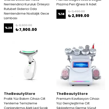
Nemlendirici Kuruluk Önleyici
Plazma Pen Iğnesi 9 Adet
Rutubet Giderici Oda
₺ 3,490.00
Nemlendirme Nostaljik Gece
%
14
₺ 2,999.00
Lambası
₺ 9,900.00
%
20
₺ 7,900.00
TheBeautyStore
TheBeautyStore
Pratik Yüz Bakım Cihazı Cilt
Premium Kavitasyon Cihazı
Yenileme Temizleme
Yüz Gençleştirme Cilt
Canlandırma Aleti Led Sıcak
Sıkılaştırma Germe Vücut