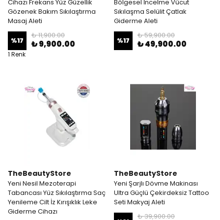
Cihazı Frekans Yüz Güzellik
Bölgesel İncelme Vücut
Gözenek Bakım Sıkılaştırma
Sıkılaşma Selülit Çatlak
Masaj Aleti
Giderme Aleti
₺ 11,900.00
₺ 59,900.00
%
17
%
17
₺ 9,900.00
₺ 49,900.00
1 Renk
TheBeautyStore
TheBeautyStore
Yeni Nesil Mezoterapi
Yeni Şarjlı Dövme Makinası
Tabancası Yüz Sıkılaştırma Saç
Ultra Güçlü Çekirdeksiz Tattoo
Yenileme Cilt İz Kırışıklık Leke
Seti Makyaj Aleti
Giderme Cihazı
₺ 39,900.00