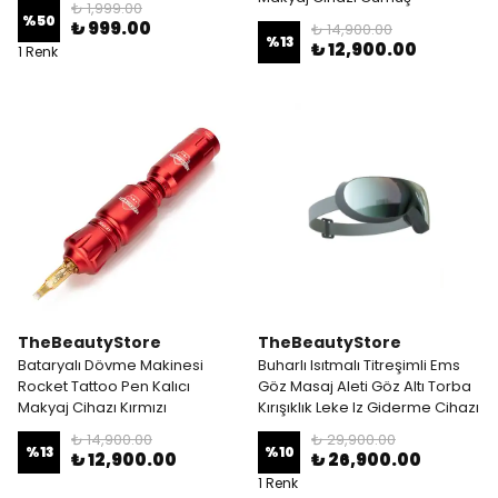
₺ 1,999.00
%
50
₺ 999.00
₺ 14,900.00
%
13
₺ 12,900.00
1 Renk
TheBeautyStore
TheBeautyStore
Bataryalı Dövme Makinesi
Buharlı Isıtmalı Titreşimli Ems
Rocket Tattoo Pen Kalıcı
Göz Masaj Aleti Göz Altı Torba
Makyaj Cihazı Kırmızı
Kırışıklık Leke Iz Giderme Cihazı
₺ 14,900.00
₺ 29,900.00
%
13
%
10
₺ 12,900.00
₺ 26,900.00
1 Renk