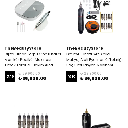
TheBeautyStore
TheBeautyStore
Dijital Tırnak Törpü Cihazı Kalıcı
Dövme Cihazı Seti Kalıcı
Manikür Pedikür Makinası
Makyaj Aleti Eyeliner Kıl Tekniği
Tırnak Törpüsü Bakım Aleti
Saç Simulasyon Makinesi
₺ 39,900.00
₺ 29,900.00
%
10
%
10
₺ 35,900.00
₺ 26,900.00