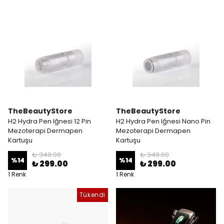
TheBeautyStore
TheBeautyStore
H2 Hydra Pen Iğnesi 12 Pin
H2 Hydra Pen Iğnesi Nano Pin
Mezoterapi Dermapen
Mezoterapi Dermapen
Kartuşu
Kartuşu
₺ 349.00
₺ 349.00
%
14
%
14
₺ 299.00
₺ 299.00
1 Renk
1 Renk
Tükendi