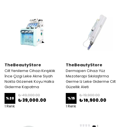
TheBeautyStore
TheBeautyStore
Cilt Yenileme Cihazı Kırışıklık
Dermapen Cihazı Yüz
İnce Çizgi Leke Akne Siyah
Mezoterapi Sıkılaştırma
Nokta Gözenek Koyu Halka
Germe Iz Leke Giderme Cilt
Giderme Kapatma
Güzellik Aleti
₺ 49,000.00
₺ 19,900.00
%
20
%
15
₺ 39,000.00
₺ 16,900.00
1 Renk
1 Renk