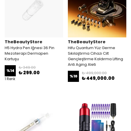
TheBeautyStore
TheBeautyStore
H5 Hydra Pen Iğnesi 36 Pin
Hifu Quantum Yüz Germe
Mezoterapi Dermapen
Sıkılaştırma Cihazı Cilt
Kartuşu
Gençleştirme Kaldırma Lifting
Anti Aging Aleti
₺ 349.00
%
14
₺ 299.00
₺ 499,000.00
%
10
₺ 449,000.00
1 Renk