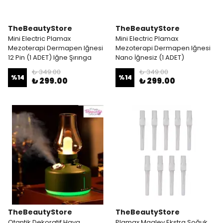
TheBeautyStore
TheBeautyStore
Mini Electric Plamax
Mini Electric Plamax
Mezoterapi Dermapen Iğnesi
Mezoterapi Dermapen Iğnesi
12 Pin (1 ADET) Iğne Şırınga
Nano İğnesiz (1 ADET)
₺ 349.00
₺ 349.00
%
14
%
14
₺ 299.00
₺ 299.00
TheBeautyStore
TheBeautyStore
Otantik Dekoratif Hava
Plamax Maglev Ekstra Soğuk