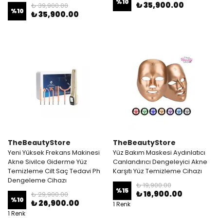
%
10
₺ 35,900.00
₺ 39,900.00
%
10
₺ 35,900.00
TheBeautyStore
TheBeautyStore
Yeni Yüksek Frekans Makinesi
Yüz Bakım Maskesi Aydınlatıcı
Akne Sivilce Giderme Yüz
Canlandırıcı Dengeleyici Akne
Temizleme Cilt Saç Tedavi Ph
Karşıtı Yüz Temizleme Cihazı
Dengeleme Cihazı
₺ 19,900.00
%
15
₺ 16,900.00
₺ 29,900.00
%
10
₺ 26,900.00
1 Renk
1 Renk