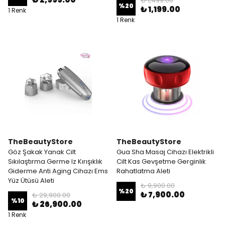
₺ 1,499.00
%
20
₺ 1,199.00
1 Renk
1 Renk
TheBeautyStore
TheBeautyStore
Göz Şakak Yanak Cilt
Gua Sha Masaj Cihazı Elektrikli
Sıkılaştırma Germe Iz Kırışıklık
Cilt Kas Gevşetme Gerginlik
Giderme Anti Aging Cihazı Ems
Rahatlatma Aleti
Yüz Ütüsü Aleti
₺ 9,900.00
%
20
₺ 7,900.00
₺ 29,900.00
%
10
₺ 26,900.00
1 Renk