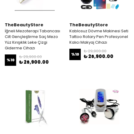
TheBeautyStore
TheBeautyStore
İğneli Mezoterapi Tabancası
Kablosuz Dövme Makinesi Seti
Cilt Gençleştirme Saç Mezo
Tattoo Rotary Pen Profesyonel
Yüz Kırışıklık Leke Çizgi
Kalıcı Makyaj Cihazı
Giderme Cihazı
₺ 29,900.00
%
10
₺ 26,900.00
₺ 29,900.00
%
10
₺ 26,900.00