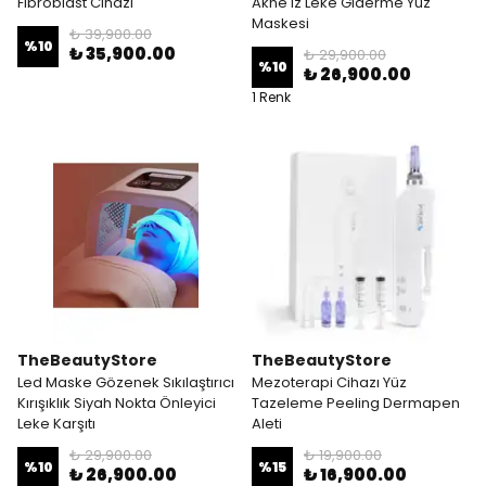
Fibroblast Cihazı
Akne Iz Leke Giderme Yüz
Maskesi
₺ 39,900.00
%
10
₺ 35,900.00
₺ 29,900.00
%
10
₺ 26,900.00
1 Renk
TheBeautyStore
TheBeautyStore
Led Maske Gözenek Sıkılaştırıcı
Mezoterapi Cihazı Yüz
Kırışıklık Siyah Nokta Önleyici
Tazeleme Peeling Dermapen
Leke Karşıtı
Aleti
₺ 29,900.00
₺ 19,900.00
%
10
%
15
₺ 26,900.00
₺ 16,900.00