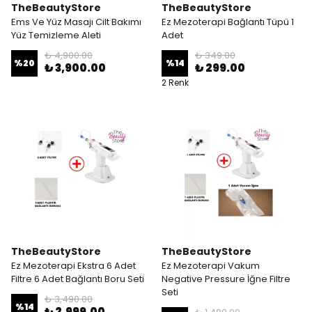
TheBeautyStore
TheBeautyStore
Ems Ve Yüz Masajı Cilt Bakımı
Ez Mezoterapi Bağlantı Tüpü 1
Yüz Temizleme Aleti
Adet
₺ 4,900.00
₺ 349.00
%
20
%
14
₺ 3,900.00
₺ 299.00
2 Renk
TheBeautyStore
TheBeautyStore
Ez Mezoterapi Ekstra 6 Adet
Ez Mezoterapi Vakum
Filtre 6 Adet Bağlantı Boru Seti
Negative Pressure İğne Filtre
Seti
₺ 3,490.00
%
14
₺ 2,999.00