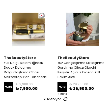
TheBeautyStore
TheBeautyStore
Yüz Dolgu Kalemi Iğnesiz
Yüz Gençleştirme Sıkılaştırma
Dudak Doldurma
Gerdirme Cihazı Okachi
Dolgunlaştırma Cihazı
Kırışıklık Açıcı Iz Giderici Cilt
Mezoterapi Pen Tabancası
Bakım Aleti
₺ 9,900.00
₺ 29,900.00
%
20
%
10
₺ 7,900.00
₺ 26,900.00
2 Renk
Yükleniyor