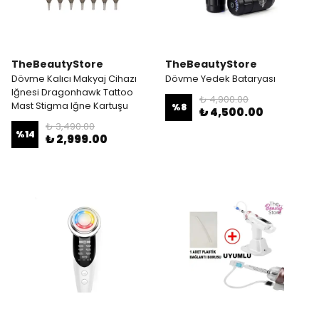
TheBeautyStore
TheBeautyStore
Dövme Kalıcı Makyaj Cihazı
Dövme Yedek Bataryası
Iğnesi Dragonhawk Tattoo
₺ 4,900.00
Mast Stigma Iğne Kartuşu
%
8
₺ 4,500.00
₺ 3,490.00
%
14
₺ 2,999.00