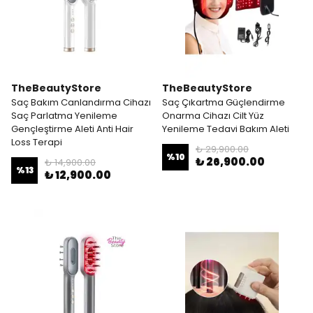
TheBeautyStore
TheBeautyStore
Saç Bakım Canlandırma Cihazı
Saç Çıkartma Güçlendirme
Saç Parlatma Yenileme
Onarma Cihazı Cilt Yüz
Gençleştirme Aleti Anti Hair
Yenileme Tedavi Bakım Aleti
Loss Terapi
₺ 29,900.00
%
10
₺ 26,900.00
₺ 14,900.00
%
13
₺ 12,900.00