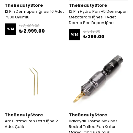
TheBeautyStore
TheBeautyStore
12 Pin Dermapen Iğnesi 10 Adet
12 Pin Hydra Pen H5 Dermapen
P300 Uyumlu
Mezoterapi Iğnesi 1 Adet
Derma Pen Dr.pen Iğne
₺ 3,490.00
%
14
₺ 2,999.00
₺ 349.00
%
14
₺ 299.00
TheBeautyStore
TheBeautyStore
Arc Plazma Pen Extra İğne 2
Bataryalı Dövme Makinesi
Adet Çelik
Rocket Tattoo Pen Kalıcı
Makyaj Cihazı Gümüş