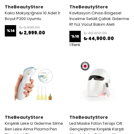
TheBeautyStore
TheBeautyStore
Kalıcı Makyaj Iğnesi 10 Adet 1r
Kavitasyon Cihazı Bölgesel
Boyut P300 Uyumlu
İncelme Selülit Çatlak Giderme
Rf Yüz Vücut Bakım Aleti
₺ 3,490.00
%
14
₺ 2,999.00
₺ 49,900.00
%
10
₺ 44,900.00
1 Renk
TheBeautyStore
TheBeautyStore
Kırışıklık Leke Iz Giderme Silme
Led Maske Foton Terapi Cilt
Ben Leke Alma Plazma Pen
Gençleştirme Kırışıklık Karşıtı