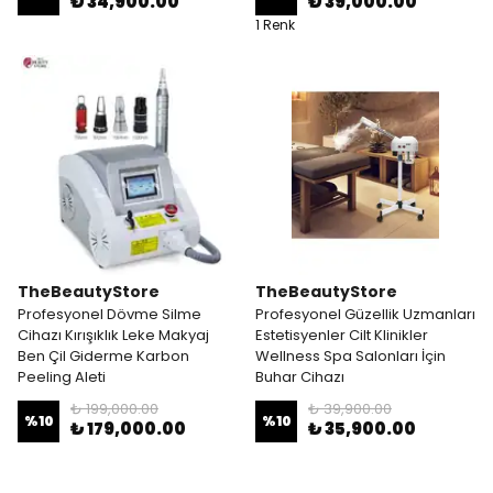
₺ 34,900.00
₺ 39,000.00
1 Renk
TheBeautyStore
TheBeautyStore
Profesyonel Dövme Silme
Profesyonel Güzellik Uzmanları
Cihazı Kırışıklık Leke Makyaj
Estetisyenler Cilt Klinikler
Ben Çil Giderme Karbon
Wellness Spa Salonları İçin
Peeling Aleti
Buhar Cihazı
₺ 199,000.00
₺ 39,900.00
%
10
%
10
₺ 179,000.00
₺ 35,900.00