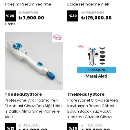
Titreşimli Serum Yedirme
Bölgesel İncelme Aleti
₺ 9,900.00
₺ 199,000.00
%
20
%
10
₺ 7,900.00
₺ 179,000.00
1 Renk
TheBeautyStore
TheBeautyStore
Profesyonel Arc Plazma Pen
Profesyonel Cilt Masaj Aleti
Fibroblast Cihazı Ben Siğil Leke
Kavitasyon Basen Göbek
Iz Çatlak Alma Silme Plamere
Boyun Bacak Yüz Vücut
Aleti
İnceltme Güzellik Cihazı
₺ 39,900.00
₺ 49,000.00
%
13
%
20