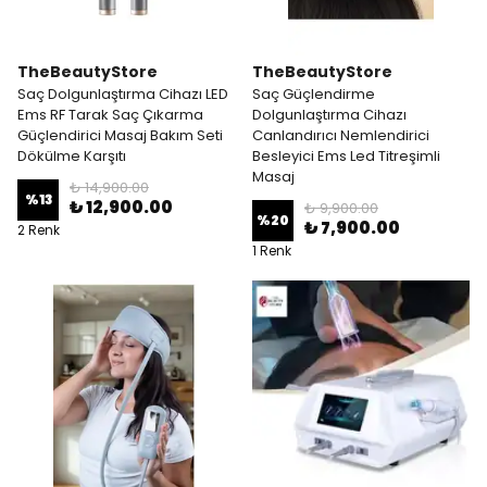
TheBeautyStore
TheBeautyStore
Saç Dolgunlaştırma Cihazı LED
Saç Güçlendirme
Ems RF Tarak Saç Çıkarma
Dolgunlaştırma Cihazı
Güçlendirici Masaj Bakım Seti
Canlandırıcı Nemlendirici
Dökülme Karşıtı
Besleyici Ems Led Titreşimli
Masaj
₺ 14,900.00
%
13
₺ 12,900.00
₺ 9,900.00
%
20
₺ 7,900.00
2 Renk
1 Renk