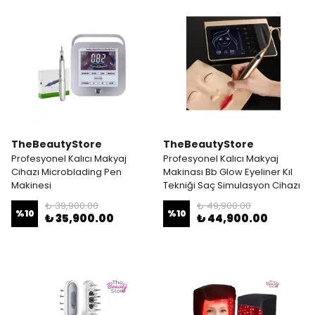
TheBeautyStore
TheBeautyStore
Profesyonel Kalıcı Makyaj
Profesyonel Kalıcı Makyaj
Cihazı Microblading Pen
Makinası Bb Glow Eyeliner Kıl
Makinesi
Tekniği Saç Simulasyon Cihazı
₺ 39,900.00
₺ 49,900.00
%
10
%
10
₺ 35,900.00
₺ 44,900.00