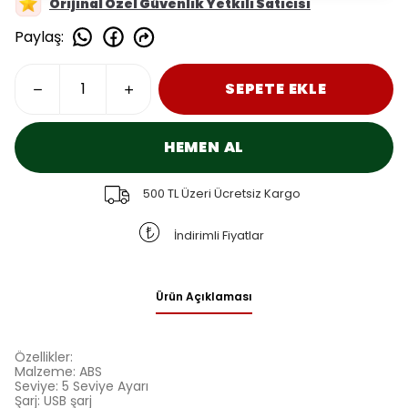
Orijinal Özel Güvenlik Yetkili Satıcısı
Paylaş
:
SEPETE EKLE
HEMEN AL
500 TL Üzeri Ücretsiz Kargo
İndirimli Fiyatlar
Ürün Açıklaması
Özellikler:
Malzeme: ABS
Seviye: 5 Seviye Ayarı
Şarj: USB şarj