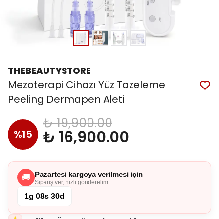
THEBEAUTYSTORE
Mezoterapi Cihazı Yüz Tazeleme
Peeling Dermapen Aleti
₺ 19,900.00
₺ 16,900.00
%
15
Pazartesi kargoya verilmesi için
🚚
Sipariş ver, hızlı gönderelim
1g 08s 30d