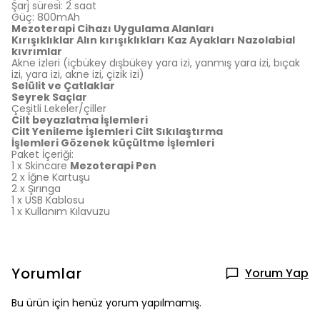
Şarj süresi: 2 saat
Güç: 800mAh
Mezoterapi Cihazı Uygulama Alanları
Kırışıklıklar Alın kırışıklıkları Kaz Ayakları Nazolabial
kıvrımlar
Akne izleri (içbükey dışbükey yara izi, yanmış yara izi, bıçak
izi, yara izi, akne izi, çizik izi)
Selülit ve Çatlaklar
Seyrek Saçlar
Çeşitli Lekeler/çiller
Cilt beyazlatma İşlemleri
Cilt Yenileme İşlemleri
Cilt Sıkılaştırma
İşlemleri
Gözenek küçültme İşlemleri
Paket İçeriği:
1 x Skincare
Mezoterapi Pen
2 x İğne Kartuşu
2 x Şırınga
1 x USB Kablosu
1 x Kullanım Kılavuzu
Yorumlar
Yorum Yap
Bu ürün için henüz yorum yapılmamış.