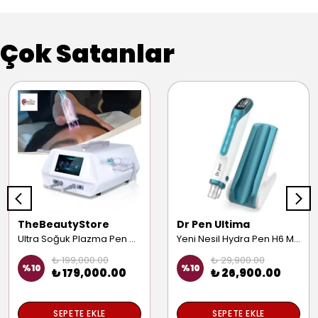
Çok Satanlar
TheBeautyStore
Dr Pen Ultima
Ultra Soğuk Plazma Pen Cilt Sıkılaştırma Gençleştirme Yüz Yenileme Saç Güçlendirme Anti Aging Cihazı
Yeni Nesil Hydra Pen H6 Mezoterapi Cihazı Yüz Iz Leke Kırışıklık Giderme Prp Dermapen Makinesi
₺ 199,000.00
₺ 29,900.00
%
10
%
10
₺ 179,000.00
₺ 26,900.00
SEPETE EKLE
SEPETE EKLE