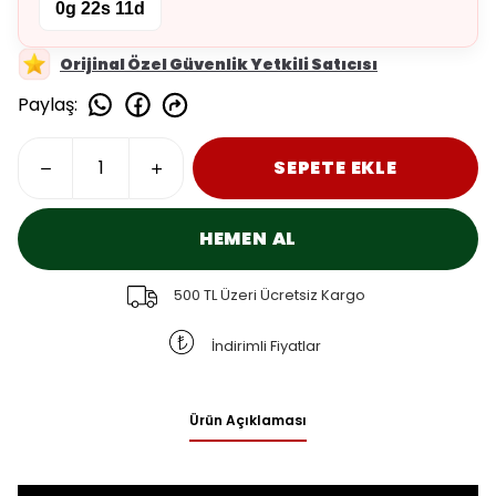
0g 22s 11d
Orijinal Özel Güvenlik Yetkili Satıcısı
Paylaş
:
SEPETE EKLE
HEMEN AL
500 TL Üzeri Ücretsiz Kargo
İndirimli Fiyatlar
Ürün Açıklaması