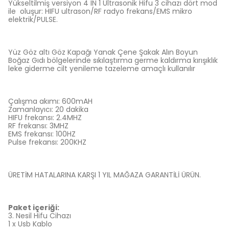
Yükseltilmiş versiyon 4 IN 1 Ultrasonik Hifu 3 cihazı dört mod
ile oluşur: HIFU ultrason/RF radyo frekans/EMS mikro
elektrik/PULSE.
Yüz Göz altı Göz Kapağı Yanak Çene Şakak Alın Boyun
Boğaz Gıdı bölgelerinde sıkılaştırma germe kaldırma kırışıklık
leke giderme cilt yenileme tazeleme amaçlı kullanılır
Çalışma akımı: 600mAH
Zamanlayıcı: 20 dakika
HIFU frekansı: 2.4MHZ
RF frekansı: 3MHZ
EMS frekansı: 100HZ
Pulse frekansı: 200KHZ
ÜRETİM HATALARINA KARŞI 1 YIL MAĞAZA GARANTİLİ ÜRÜN.
Paket içeriği:
3. Nesil Hifu Cihazı
1 x Usb Kablo