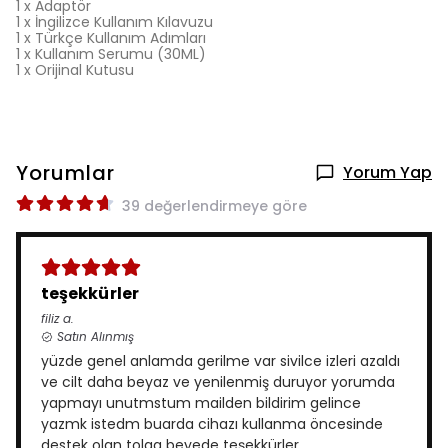
1 x Adaptör
1 x İngilizce Kullanım Kılavuzu
1 x Türkçe Kullanım Adımları
1 x Kullanım Serumu (30ML)
1 x Orijinal Kutusu
Yorumlar
Yorum Yap
39 değerlendirmeye göre
teşekkürler
filiz
a.
Satın Alınmış
yüzde genel anlamda gerilme var sivilce izleri azaldı
ve cilt daha beyaz ve yenilenmiş duruyor yorumda
yapmayı unutmstum mailden bildirim gelince
yazmk istedm buarda cihazı kullanma öncesinde
destek olan tolga beyede teşekkürler