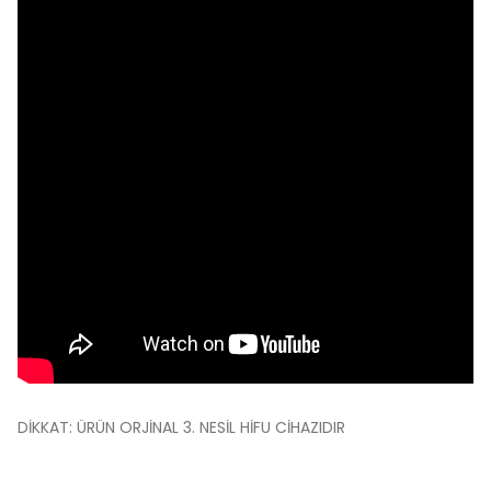
DİKKAT: ÜRÜN ORJİNAL 3. NESİL HİFU CİHAZIDIR