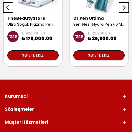
TheBeautyStore
Dr Pen Ultima
Ultra Soğuk Plazma Pen Cilt Sıkılaştırma Gençleştirme Yüz Yenileme Saç Güçlendirme Anti Aging Cihazı
Yeni Nesil Hydra Pen H6 Mezoterapi Cihazı Yüz Iz Leke Kırışıklık Giderme Prp Dermapen Makinesi
₺ 199,000.00
₺ 29,900.00
%
10
%
10
₺ 179,000.00
₺ 26,900.00
SEPETE EKLE
SEPETE EKLE
Kurumsal
Sözleşmeler
Müşteri Hizmetleri