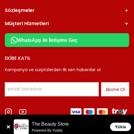
Sözleşmeler
Müşteri Hizmetleri
WhatsApp ile İletişime Geç
EKİBE KATIL
Kampanya ve sürprizlerden ilk sen haberdar ol
Abone Ol
The Beauty Store
Yükle
Powered By Yuddy
©2023 Tüm Hakları Saklıdır - The Beauty Store